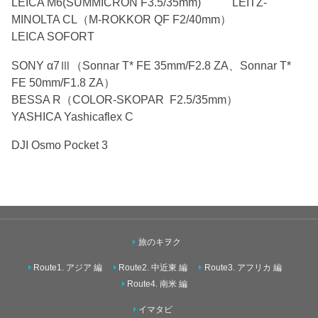
LEICA M6(SUMMICRON F3.5/35mm) LEITZ-
MINOLTA CL（M-ROKKOR QF F2/40mm）
LEICA SOFORT
SONY α7Ⅲ（Sonnar T* FE 35mm/F2.8 ZA、Sonnar T*
FE 50mm/F1.8 ZA）
BESSA R（COLOR-SKOPAR F2.5/35mm）
YASHICA Yashicaflex C
DJI Osmo Pocket 3
旅のキヲク
Route1. アジア 編
Route2. 中近東 編
Route3. アフリカ 編
Route4. 南米 編
イマタビ