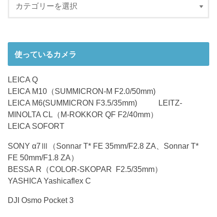
使っているカメラ
LEICA Q
LEICA M10（SUMMICRON-M F2.0/50mm)
LEICA M6(SUMMICRON F3.5/35mm) LEITZ-
MINOLTA CL（M-ROKKOR QF F2/40mm）
LEICA SOFORT
SONY α7Ⅲ（Sonnar T* FE 35mm/F2.8 ZA、Sonnar T*
FE 50mm/F1.8 ZA）
BESSA R（COLOR-SKOPAR F2.5/35mm）
YASHICA Yashicaflex C
DJI Osmo Pocket 3