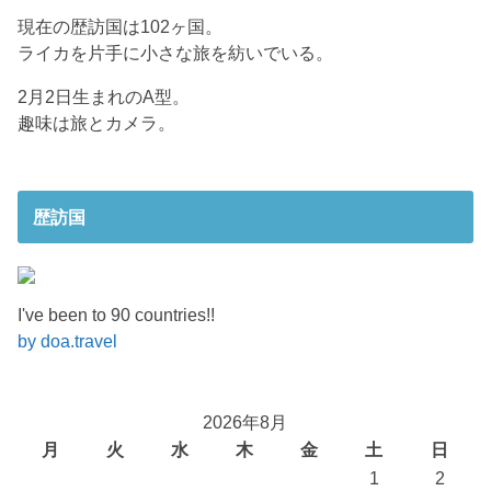
現在の歴訪国は102ヶ国。
ライカを片手に小さな旅を紡いでいる。
2月2日生まれのA型。
趣味は旅とカメラ。
歴訪国
I've been to 90 countries!!
by doa.travel
2026年8月
月
火
水
木
金
土
日
1
2