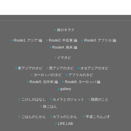
旅のキヲク
Route1. アジア 編
Route2. 中近東 編
Route3. アフリカ 編
Route4. 南米 編
イマタビ
東アジアのタビ
西アジアのタビ
オセアニアのタビ
ヨーロッパのタビ
アフリカのタビ
Route5. 北中米 編
Route6. ヨーロッパ 編
gallery
こけしのはなし
カメラとガジェット
雑貨のこと
旅ごはん
ごはんのじかん
カフェのじかん
平成ころんぶす
LIFE LAB.