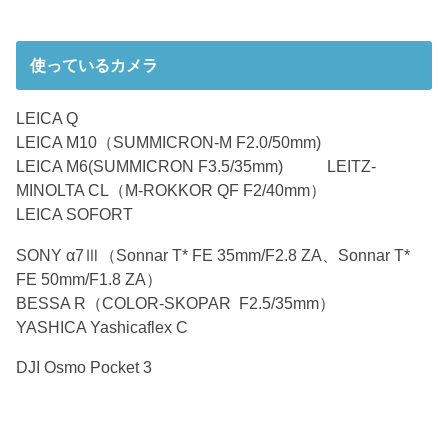
使っているカメラ
LEICA Q
LEICA M10（SUMMICRON-M F2.0/50mm)
LEICA M6(SUMMICRON F3.5/35mm) LEITZ-
MINOLTA CL（M-ROKKOR QF F2/40mm）
LEICA SOFORT
SONY α7Ⅲ（Sonnar T* FE 35mm/F2.8 ZA、Sonnar T*
FE 50mm/F1.8 ZA）
BESSA R（COLOR-SKOPAR F2.5/35mm）
YASHICA Yashicaflex C
DJI Osmo Pocket 3