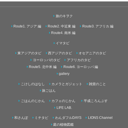
旅のキヲク
Route1. アジア 編
Route2. 中近東 編
Route3. アフリカ 編
Route4. 南米 編
イマタビ
東アジアのタビ
西アジアのタビ
オセアニアのタビ
ヨーロッパのタビ
アフリカのタビ
Route5. 北中米 編
Route6. ヨーロッパ 編
gallery
こけしのはなし
カメラとガジェット
雑貨のこと
旅ごはん
ごはんのじかん
カフェのじかん
平成ころんぶす
LIFE LAB.
和さんぽ
ミチタビ
わんダフルDAYS
LIONS Channel
庭の植物図鑑