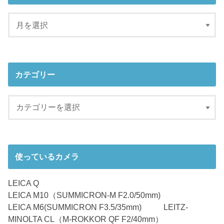
カテゴリー
使っているカメラ
LEICA Q
LEICA M10（SUMMICRON-M F2.0/50mm)
LEICA M6(SUMMICRON F3.5/35mm) LEITZ-
MINOLTA CL（M-ROKKOR QF F2/40mm）