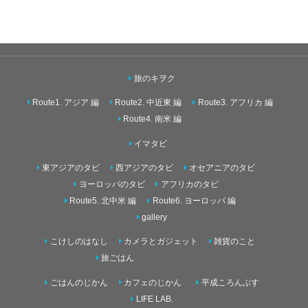
旅のキヲク
Route1. アジア 編
Route2. 中近東 編
Route3. アフリカ 編
Route4. 南米 編
イマタビ
東アジアのタビ
西アジアのタビ
オセアニアのタビ
ヨーロッパのタビ
アフリカのタビ
Route5. 北中米 編
Route6. ヨーロッパ 編
gallery
こけしのはなし
カメラとガジェット
雑貨のこと
旅ごはん
ごはんのじかん
カフェのじかん
平成ころんぶす
LIFE LAB.