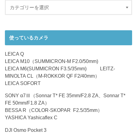
使っているカメラ
LEICA Q
LEICA M10（SUMMICRON-M F2.0/50mm)
LEICA M6(SUMMICRON F3.5/35mm) LEITZ-
MINOLTA CL（M-ROKKOR QF F2/40mm）
LEICA SOFORT
SONY α7Ⅲ（Sonnar T* FE 35mm/F2.8 ZA、Sonnar T*
FE 50mm/F1.8 ZA）
BESSA R（COLOR-SKOPAR F2.5/35mm）
YASHICA Yashicaflex C
DJI Osmo Pocket 3