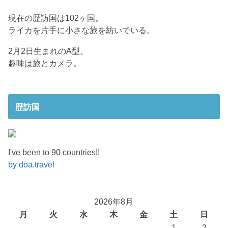
現在の歴訪国は102ヶ国。
ライカを片手に小さな旅を紡いでいる。
2月2日生まれのA型。
趣味は旅とカメラ。
歴訪国
I've been to 90 countries!!
by doa.travel
2026年8月
月
火
水
木
金
土
日
1
2