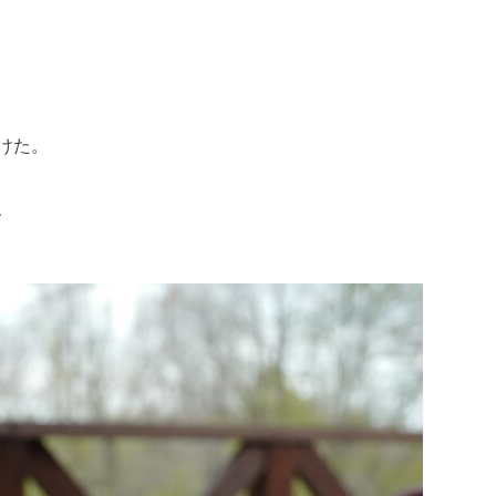
けた。
、