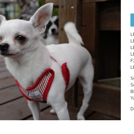
L
L
L
L
F
L
S
S
B
Y
D