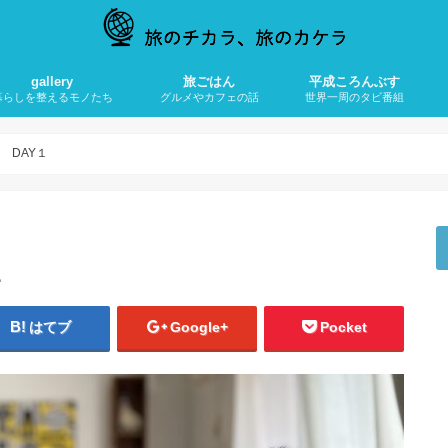
gallery
旅ごはん
平成ころんぶす
暮らしを整えるモノたち
グルメやカフェの話
世界一周のタビ番組
けしのはなし
メラとガジェット
貨のこと
イマタビ
ごはんのじかん
カフェのじかん
東アジアのタビ
西アジアのタビ
オセアニアのタビ
ヨーロッパのタビ
アフリカのタビ
 DAY１
１
はてブ
Google+
Pocket