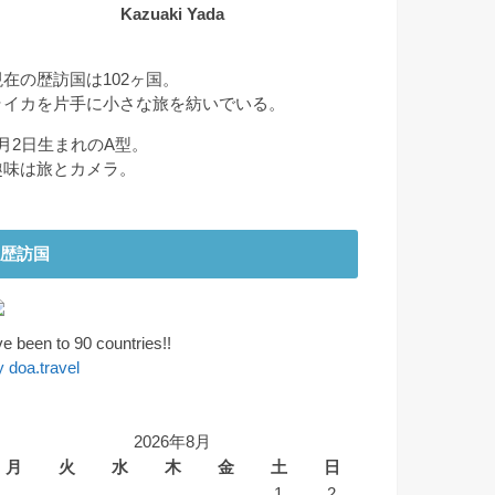
Kazuaki Yada
現在の歴訪国は102ヶ国。
ライカを片手に小さな旅を紡いでいる。
2月2日生まれのA型。
趣味は旅とカメラ。
歴訪国
've been to 90 countries!!
y doa.travel
2026年8月
月
火
水
木
金
土
日
1
2