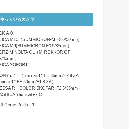
使っているカメラ
EICA Q
EICA M10（SUMMICRON-M F2.0/50mm)
EICA M6(SUMMICRON F3.5/35mm)
EITZ-MINOLTA CL（M-ROKKOR QF
2/40mm）
EICA SOFORT
ONY α7Ⅲ（Sonnar T* FE 35mm/F2.8 ZA、
onnar T* FE 50mm/F1.8 ZA）
ESSA R（COLOR-SKOPAR F2.5/35mm）
ASHICA Yashicaflex C
JI Osmo Pocket 3