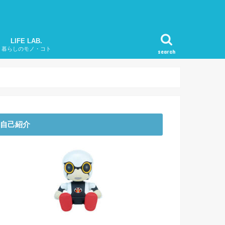
LIFE LAB.
暮らしのモノ・コト
search
和さんぽ
ミチタビ
わんダフルDAYS
LIONS Channel
庭の植物図鑑
自己紹介