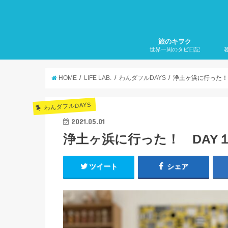
旅のキヲク
世界一周のタビ日記
Route1. アジア 編
Route2. 中近東 編
Route3. アフリカ 編
Route4. 南米 編
Route5. 北中米 編
Route6. ヨーロッパ 編
こ
カ
雑
HOME
LIFE LAB.
わんダフルDAYS
浄土ヶ浜に行った！
わんダフルDAYS
2021.05.01
浄土ヶ浜に行った！ DAY
ツイート
シェア