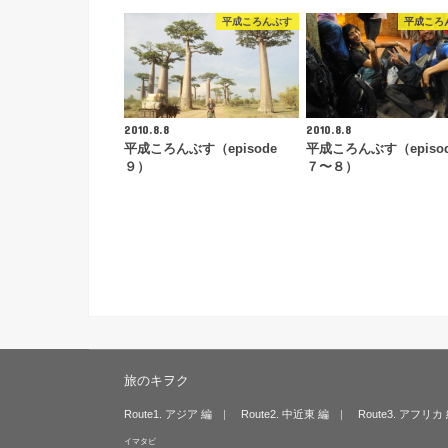
平成ころんぶす
平成ころ
2010.8.8
2010.8.8
平成ころんぶす（episode
平成ころんぶす（episo
９）
７〜８）
旅のキヲク
Route1. アジア 編
Route2. 中近東 編
Route3. アフリカ
イマタビ