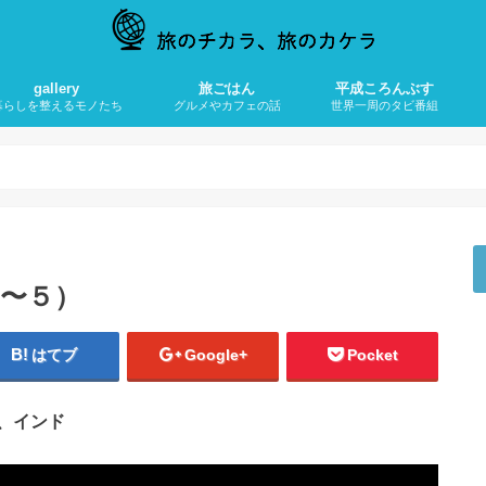
gallery
旅ごはん
平成ころんぶす
暮らしを整えるモノたち
グルメやカフェの話
世界一周のタビ番組
けしのはなし
メラとガジェット
貨のこと
イマタビ
ごはんのじかん
カフェのじかん
東アジアのタビ
西アジアのタビ
オセアニアのタビ
ヨーロッパのタビ
アフリカのタビ
）
４〜５）
はてブ
Google+
Pocket
、インド