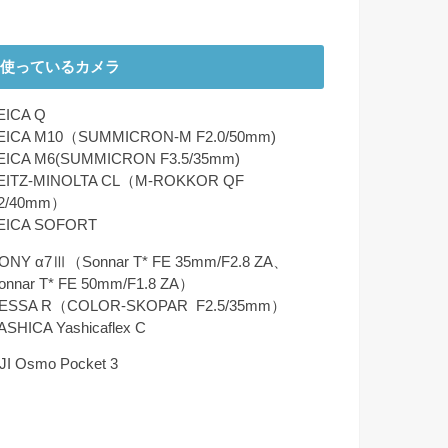
使っているカメラ
EICA Q
EICA M10（SUMMICRON-M F2.0/50mm)
EICA M6(SUMMICRON F3.5/35mm)
EITZ-MINOLTA CL（M-ROKKOR QF
2/40mm）
EICA SOFORT
ONY α7Ⅲ（Sonnar T* FE 35mm/F2.8 ZA、
onnar T* FE 50mm/F1.8 ZA）
ESSA R（COLOR-SKOPAR F2.5/35mm）
ASHICA Yashicaflex C
JI Osmo Pocket 3