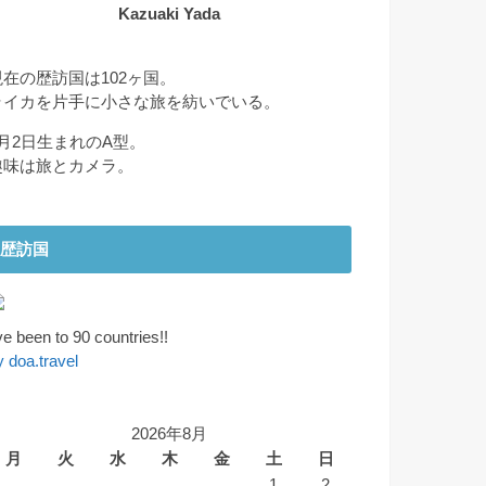
Kazuaki Yada
現在の歴訪国は102ヶ国。
ライカを片手に小さな旅を紡いでいる。
2月2日生まれのA型。
趣味は旅とカメラ。
歴訪国
've been to 90 countries!!
y doa.travel
2026年8月
月
火
水
木
金
土
日
1
2