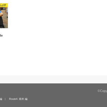
んぶす
de
©Copy
 編
Route4. 南米 編