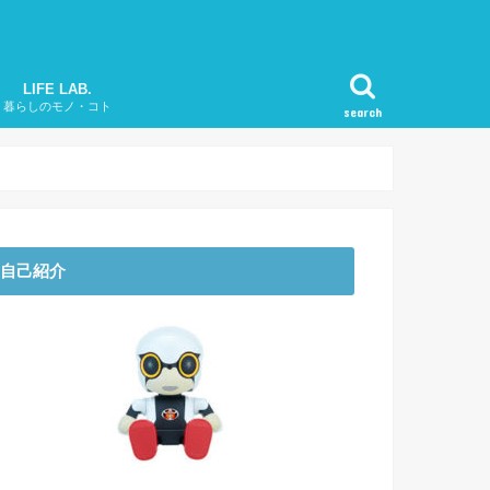
LIFE LAB.
暮らしのモノ・コト
search
和さんぽ
ミチタビ
わんダフルDAYS
LIONS Channel
庭の植物図鑑
自己紹介