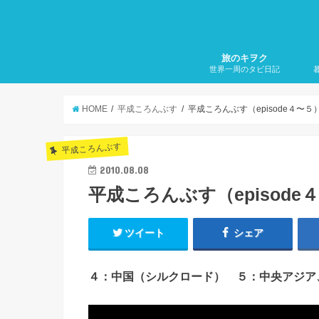
旅のキヲク
世界一周のタビ日記
Route1. アジア 編
Route2. 中近東 編
Route3. アフリカ 編
Route4. 南米 編
Route5. 北中米 編
Route6. ヨーロッパ 編
こ
カ
雑
HOME
平成ころんぶす
平成ころんぶす（episode４〜５
平成ころんぶす
2010.08.08
平成ころんぶす（episode
ツイート
シェア
４：中国（シルクロード） ５：中央アジア