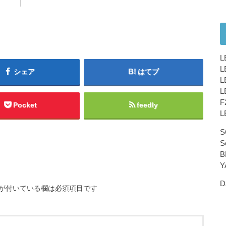
L
L
シェア
はてブ
L
L
F
Pocket
feedly
L
S
S
B
Y
D
が付いている欄は必須項目です