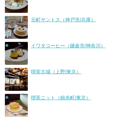
元町サントス（神戸市/兵庫）
イワタコーヒー（鎌倉市/神奈川）
喫茶古城（上野/東京）
喫茶ニット（錦糸町/東京）