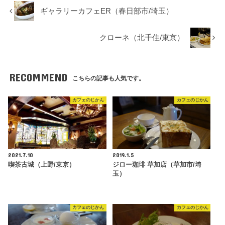
ギャラリーカフェER（春日部市/埼玉）
クローネ（北千住/東京）
RECOMMEND
こちらの記事も人気です。
カフェのじかん
カフェのじかん
2021.7.10
2019.1.5
喫茶古城（上野/東京）
ジロー珈琲 草加店（草加市/埼
玉）
カフェのじかん
カフェのじかん