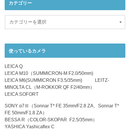
カテゴリー
使っているカメラ
LEICA Q
LEICA M10（SUMMICRON-M F2.0/50mm)
LEICA M6(SUMMICRON F3.5/35mm) LEITZ-
MINOLTA CL（M-ROKKOR QF F2/40mm）
LEICA SOFORT
SONY α7Ⅲ（Sonnar T* FE 35mm/F2.8 ZA、Sonnar T*
FE 50mm/F1.8 ZA）
BESSA R（COLOR-SKOPAR F2.5/35mm）
YASHICA Yashicaflex C